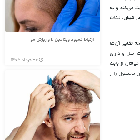
یت می‌کند و به
ر کیش
، نکات
ارتباط کمبود ویتامین D و ریزش مو
 تقلبی آن‌ها
 اصل و دارای
30
خرداد
1405
یالتان از بابت
ن محصول را از