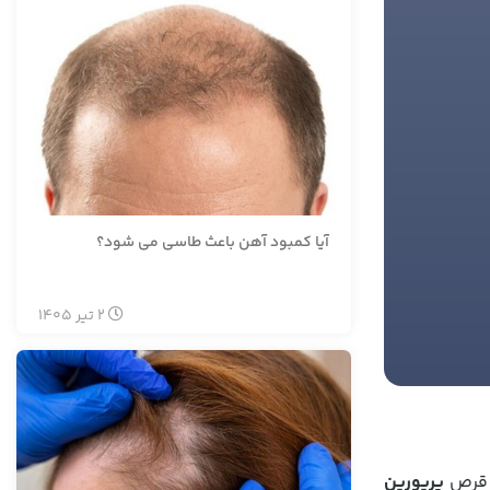
آیا کمبود آهن باعث طاسی می شود؟
2
تیر
1405
م قرص
پریورین